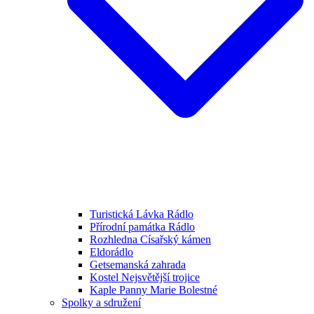
Turistická Lávka Rádlo
Přírodní památka Rádlo
Rozhledna Císařský kámen
Eldorádlo
Getsemanská zahrada
Kostel Nejsvětější trojice
Kaple Panny Marie Bolestné
Spolky a sdružení