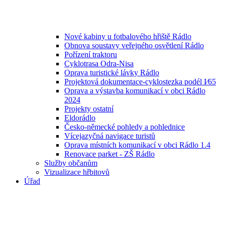
Nové kabiny u fotbalového hřiště Rádlo
Obnova soustavy veřejného osvětlení Rádlo
Pořízení traktoru
Cyklotrasa Odra-Nisa
Oprava turistické lávky Rádlo
Projektová dokumentace-cyklostezka podél I⁄65
Oprava a výstavba komunikací v obci Rádlo
2024
Projekty ostatní
Eldorádlo
Česko-německé pohledy a pohlednice
Vícejazyčná navigace turistů
Oprava místních komunikací v obci Rádlo 1.4
Renovace parket - ZŠ Rádlo
Služby občanům
Vizualizace hřbitovů
Úřad