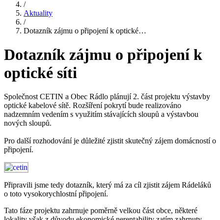
/
Aktuality
/
Dotazník zájmu o připojení k optické…
Dotazník zájmu o připojení k
optické síti
Společnost CETIN a Obec Rádlo plánují 2. část projektu výstavby
optické kabelové sítě. Rozšíření pokrytí bude realizováno
nadzemním vedením s využitím stávajících sloupů a výstavbou
nových sloupů.
Pro další rozhodování je důležité zjistit skutečný zájem domácností o
připojení.
Připravili jsme tedy dotazník, který má za cíl zjistit zájem Rádeláků
o toto vysokorychlostní připojení.
Tato fáze projektu zahrnuje poměrně velkou část obce, některé
lokality však z důvodu ekonomické nerentability zatím zahrnuty