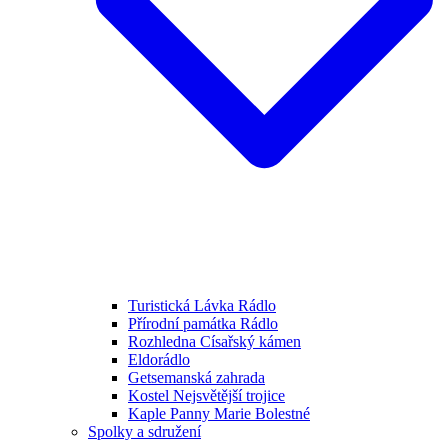
Turistická Lávka Rádlo
Přírodní památka Rádlo
Rozhledna Císařský kámen
Eldorádlo
Getsemanská zahrada
Kostel Nejsvětější trojice
Kaple Panny Marie Bolestné
Spolky a sdružení