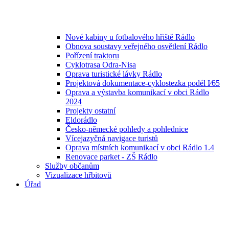
Nové kabiny u fotbalového hřiště Rádlo
Obnova soustavy veřejného osvětlení Rádlo
Pořízení traktoru
Cyklotrasa Odra-Nisa
Oprava turistické lávky Rádlo
Projektová dokumentace-cyklostezka podél I⁄65
Oprava a výstavba komunikací v obci Rádlo
2024
Projekty ostatní
Eldorádlo
Česko-německé pohledy a pohlednice
Vícejazyčná navigace turistů
Oprava místních komunikací v obci Rádlo 1.4
Renovace parket - ZŠ Rádlo
Služby občanům
Vizualizace hřbitovů
Úřad