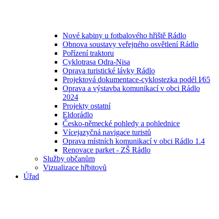
Nové kabiny u fotbalového hřiště Rádlo
Obnova soustavy veřejného osvětlení Rádlo
Pořízení traktoru
Cyklotrasa Odra-Nisa
Oprava turistické lávky Rádlo
Projektová dokumentace-cyklostezka podél I⁄65
Oprava a výstavba komunikací v obci Rádlo
2024
Projekty ostatní
Eldorádlo
Česko-německé pohledy a pohlednice
Vícejazyčná navigace turistů
Oprava místních komunikací v obci Rádlo 1.4
Renovace parket - ZŠ Rádlo
Služby občanům
Vizualizace hřbitovů
Úřad