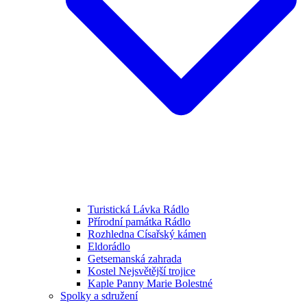
Turistická Lávka Rádlo
Přírodní památka Rádlo
Rozhledna Císařský kámen
Eldorádlo
Getsemanská zahrada
Kostel Nejsvětější trojice
Kaple Panny Marie Bolestné
Spolky a sdružení