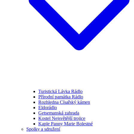
Turistická Lávka Rádlo
Přírodní památka Rádlo
Rozhledna Císařský kámen
Eldorádlo
Getsemanská zahrada
Kostel Nejsvětější trojice
Kaple Panny Marie Bolestné
Spolky a sdružení