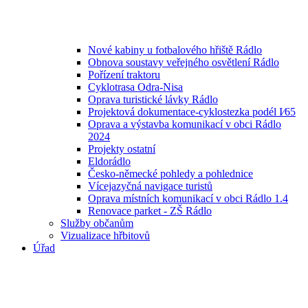
Nové kabiny u fotbalového hřiště Rádlo
Obnova soustavy veřejného osvětlení Rádlo
Pořízení traktoru
Cyklotrasa Odra-Nisa
Oprava turistické lávky Rádlo
Projektová dokumentace-cyklostezka podél I⁄65
Oprava a výstavba komunikací v obci Rádlo
2024
Projekty ostatní
Eldorádlo
Česko-německé pohledy a pohlednice
Vícejazyčná navigace turistů
Oprava místních komunikací v obci Rádlo 1.4
Renovace parket - ZŠ Rádlo
Služby občanům
Vizualizace hřbitovů
Úřad