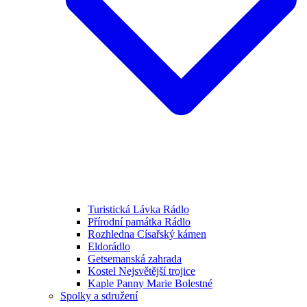
Turistická Lávka Rádlo
Přírodní památka Rádlo
Rozhledna Císařský kámen
Eldorádlo
Getsemanská zahrada
Kostel Nejsvětější trojice
Kaple Panny Marie Bolestné
Spolky a sdružení