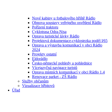
Nové kabiny u fotbalového hřiště Rádlo
Obnova soustavy veřejného osvětlení Rádlo
Pořízení traktoru
Cyklotrasa Odra-Nisa
Oprava turistické lávky Rádlo
Projektová dokumentace-cyklostezka podél I⁄65
Oprava a výstavba komunikací v obci Rádlo
2024
Projekty ostatní
Eldorádlo
Česko-německé pohledy a pohlednice
Vícejazyčná navigace turistů
Oprava místních komunikací v obci Rádlo 1.4
Renovace parket - ZŠ Rádlo
Služby občanům
Vizualizace hřbitovů
Úřad