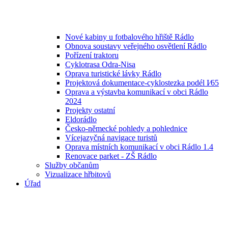
Nové kabiny u fotbalového hřiště Rádlo
Obnova soustavy veřejného osvětlení Rádlo
Pořízení traktoru
Cyklotrasa Odra-Nisa
Oprava turistické lávky Rádlo
Projektová dokumentace-cyklostezka podél I⁄65
Oprava a výstavba komunikací v obci Rádlo
2024
Projekty ostatní
Eldorádlo
Česko-německé pohledy a pohlednice
Vícejazyčná navigace turistů
Oprava místních komunikací v obci Rádlo 1.4
Renovace parket - ZŠ Rádlo
Služby občanům
Vizualizace hřbitovů
Úřad