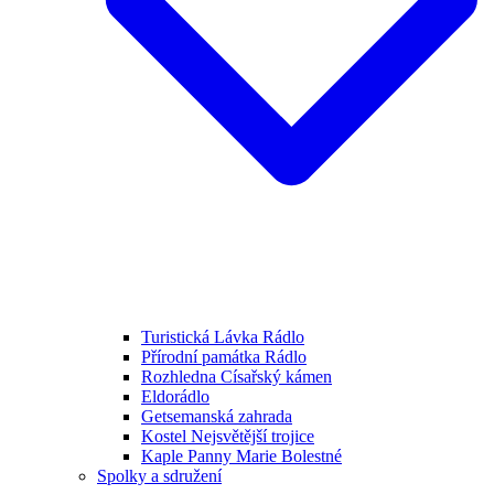
Turistická Lávka Rádlo
Přírodní památka Rádlo
Rozhledna Císařský kámen
Eldorádlo
Getsemanská zahrada
Kostel Nejsvětější trojice
Kaple Panny Marie Bolestné
Spolky a sdružení