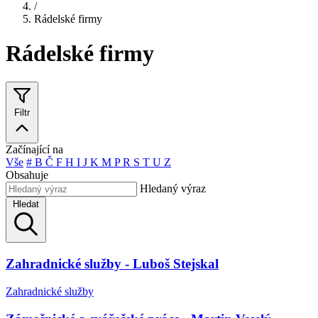
/
Rádelské firmy
Rádelské firmy
Filtr
Začínající na
Vše
#
B
Č
F
H
I
J
K
M
P
R
S
T
U
Z
Obsahuje
Hledaný výraz
Hledat
Zahradnické služby - Luboš Stejskal
Zahradnické služby