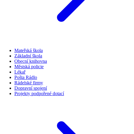
Mateřská škola
Základní škola
Obecní knihovna
Městská policie
Lékař
Pošta Rádlo
Rádelské firmy
Dopravní spojení
Projekty podpořené dotací