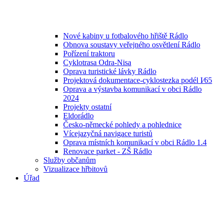
Nové kabiny u fotbalového hřiště Rádlo
Obnova soustavy veřejného osvětlení Rádlo
Pořízení traktoru
Cyklotrasa Odra-Nisa
Oprava turistické lávky Rádlo
Projektová dokumentace-cyklostezka podél I⁄65
Oprava a výstavba komunikací v obci Rádlo
2024
Projekty ostatní
Eldorádlo
Česko-německé pohledy a pohlednice
Vícejazyčná navigace turistů
Oprava místních komunikací v obci Rádlo 1.4
Renovace parket - ZŠ Rádlo
Služby občanům
Vizualizace hřbitovů
Úřad