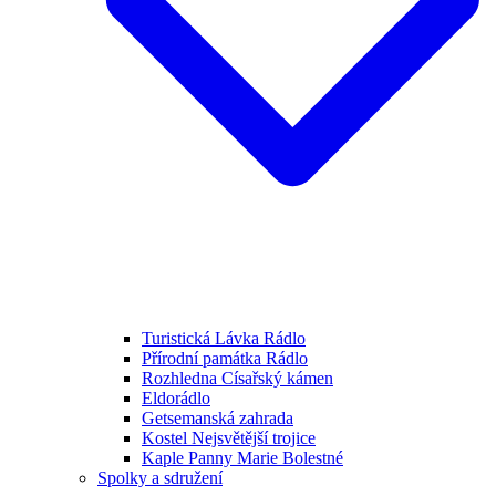
Turistická Lávka Rádlo
Přírodní památka Rádlo
Rozhledna Císařský kámen
Eldorádlo
Getsemanská zahrada
Kostel Nejsvětější trojice
Kaple Panny Marie Bolestné
Spolky a sdružení