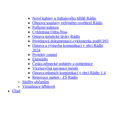
Nové kabiny u fotbalového hřiště Rádlo
Obnova soustavy veřejného osvětlení Rádlo
Pořízení traktoru
Cyklotrasa Odra-Nisa
Oprava turistické lávky Rádlo
Projektová dokumentace-cyklostezka podél I⁄65
Oprava a výstavba komunikací v obci Rádlo
2024
Projekty ostatní
Eldorádlo
Česko-německé pohledy a pohlednice
Vícejazyčná navigace turistů
Oprava místních komunikací v obci Rádlo 1.4
Renovace parket - ZŠ Rádlo
Služby občanům
Vizualizace hřbitovů
Úřad