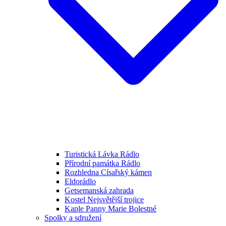
Turistická Lávka Rádlo
Přírodní památka Rádlo
Rozhledna Císařský kámen
Eldorádlo
Getsemanská zahrada
Kostel Nejsvětější trojice
Kaple Panny Marie Bolestné
Spolky a sdružení