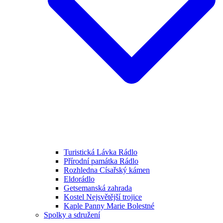
Turistická Lávka Rádlo
Přírodní památka Rádlo
Rozhledna Císařský kámen
Eldorádlo
Getsemanská zahrada
Kostel Nejsvětější trojice
Kaple Panny Marie Bolestné
Spolky a sdružení