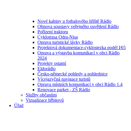
Nové kabiny u fotbalového hřiště Rádlo
Obnova soustavy veřejného osvětlení Rádlo
Pořízení traktoru
Cyklotrasa Odra-Nisa
Oprava turistické lávky Rádlo
Projektová dokumentace-cyklostezka podél I⁄65
Oprava a výstavba komunikací v obci Rádlo
2024
Projekty ostatní
Eldorádlo
Česko-německé pohledy a pohlednice
Vícejazyčná navigace turistů
Oprava místních komunikací v obci Rádlo 1.4
Renovace parket - ZŠ Rádlo
Služby občanům
Vizualizace hřbitovů
Úřad