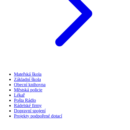
Mateřská škola
Základní škola
Obecní knihovna
Městská policie
Lékař
Pošta Rádlo
Rádelské firmy
Dopravní spojení
Projekty podpořené dotací