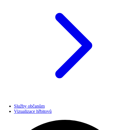
Služby občanům
Vizualizace hřbitovů