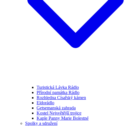
Turistická Lávka Rádlo
Přírodní památka Rádlo
Rozhledna Císařský kámen
Eldorádlo
Getsemanská zahrada
Kostel Nejsvětější trojice
Kaple Panny Marie Bolestné
Spolky a sdružení