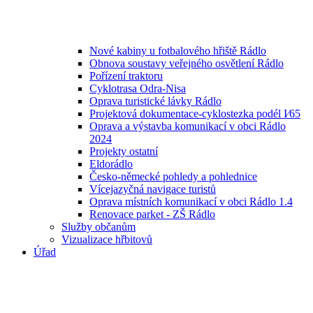
Nové kabiny u fotbalového hřiště Rádlo
Obnova soustavy veřejného osvětlení Rádlo
Pořízení traktoru
Cyklotrasa Odra-Nisa
Oprava turistické lávky Rádlo
Projektová dokumentace-cyklostezka podél I⁄65
Oprava a výstavba komunikací v obci Rádlo
2024
Projekty ostatní
Eldorádlo
Česko-německé pohledy a pohlednice
Vícejazyčná navigace turistů
Oprava místních komunikací v obci Rádlo 1.4
Renovace parket - ZŠ Rádlo
Služby občanům
Vizualizace hřbitovů
Úřad