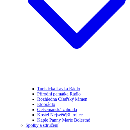
Turistická Lávka Rádlo
Přírodní památka Rádlo
Rozhledna Císařský kámen
Eldorádlo
Getsemanská zahrada
Kostel Nejsvětější trojice
Kaple Panny Marie Bolestné
Spolky a sdružení