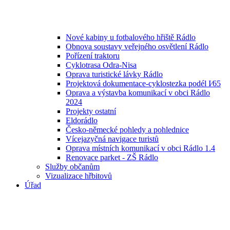
Nové kabiny u fotbalového hřiště Rádlo
Obnova soustavy veřejného osvětlení Rádlo
Pořízení traktoru
Cyklotrasa Odra-Nisa
Oprava turistické lávky Rádlo
Projektová dokumentace-cyklostezka podél I⁄65
Oprava a výstavba komunikací v obci Rádlo
2024
Projekty ostatní
Eldorádlo
Česko-německé pohledy a pohlednice
Vícejazyčná navigace turistů
Oprava místních komunikací v obci Rádlo 1.4
Renovace parket - ZŠ Rádlo
Služby občanům
Vizualizace hřbitovů
Úřad