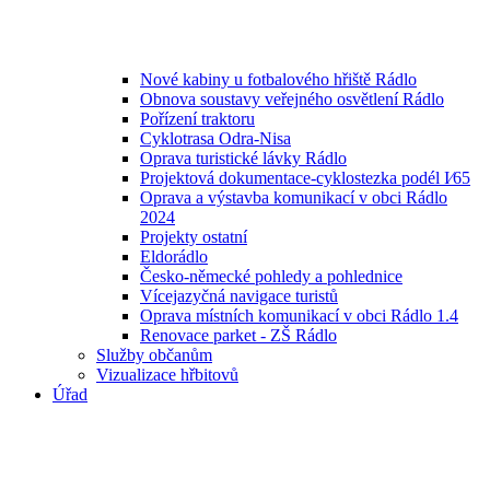
Nové kabiny u fotbalového hřiště Rádlo
Obnova soustavy veřejného osvětlení Rádlo
Pořízení traktoru
Cyklotrasa Odra-Nisa
Oprava turistické lávky Rádlo
Projektová dokumentace-cyklostezka podél I⁄65
Oprava a výstavba komunikací v obci Rádlo
2024
Projekty ostatní
Eldorádlo
Česko-německé pohledy a pohlednice
Vícejazyčná navigace turistů
Oprava místních komunikací v obci Rádlo 1.4
Renovace parket - ZŠ Rádlo
Služby občanům
Vizualizace hřbitovů
Úřad