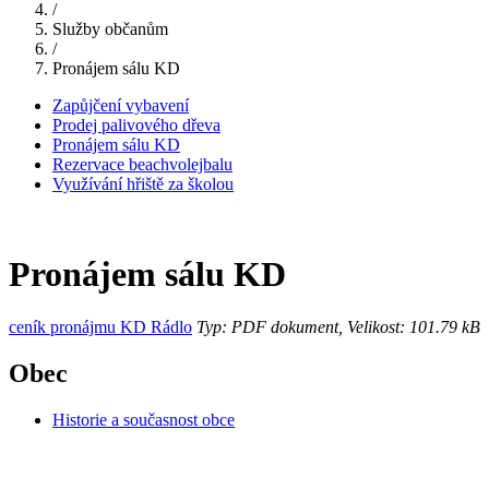
/
Služby občanům
/
Pronájem sálu KD
Zapůjčení vybavení
Prodej palivového dřeva
Pronájem sálu KD
Rezervace beachvolejbalu
Využívání hřiště za školou
Pronájem sálu KD
ceník pronájmu KD Rádlo
Typ: PDF dokument, Velikost: 101.79 kB
Obec
Historie a současnost obce