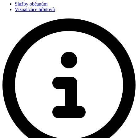
Služby občanům
Vizualizace hřbitovů