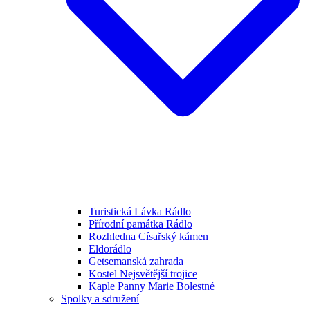
Turistická Lávka Rádlo
Přírodní památka Rádlo
Rozhledna Císařský kámen
Eldorádlo
Getsemanská zahrada
Kostel Nejsvětější trojice
Kaple Panny Marie Bolestné
Spolky a sdružení