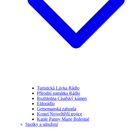
Turistická Lávka Rádlo
Přírodní památka Rádlo
Rozhledna Císařský kámen
Eldorádlo
Getsemanská zahrada
Kostel Nejsvětější trojice
Kaple Panny Marie Bolestné
Spolky a sdružení