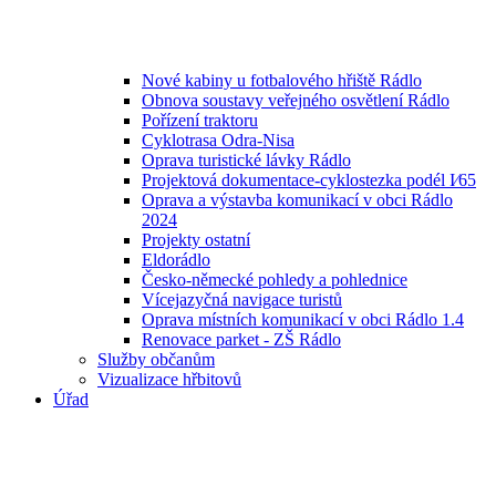
Nové kabiny u fotbalového hřiště Rádlo
Obnova soustavy veřejného osvětlení Rádlo
Pořízení traktoru
Cyklotrasa Odra-Nisa
Oprava turistické lávky Rádlo
Projektová dokumentace-cyklostezka podél I⁄65
Oprava a výstavba komunikací v obci Rádlo
2024
Projekty ostatní
Eldorádlo
Česko-německé pohledy a pohlednice
Vícejazyčná navigace turistů
Oprava místních komunikací v obci Rádlo 1.4
Renovace parket - ZŠ Rádlo
Služby občanům
Vizualizace hřbitovů
Úřad