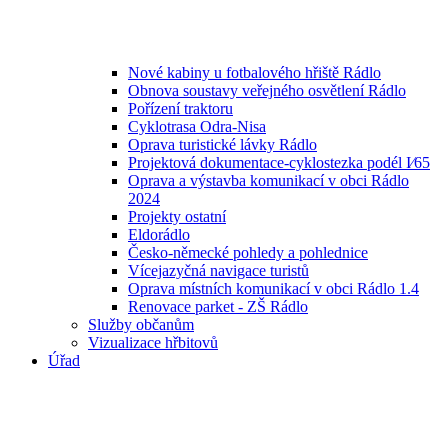
Nové kabiny u fotbalového hřiště Rádlo
Obnova soustavy veřejného osvětlení Rádlo
Pořízení traktoru
Cyklotrasa Odra-Nisa
Oprava turistické lávky Rádlo
Projektová dokumentace-cyklostezka podél I⁄65
Oprava a výstavba komunikací v obci Rádlo
2024
Projekty ostatní
Eldorádlo
Česko-německé pohledy a pohlednice
Vícejazyčná navigace turistů
Oprava místních komunikací v obci Rádlo 1.4
Renovace parket - ZŠ Rádlo
Služby občanům
Vizualizace hřbitovů
Úřad