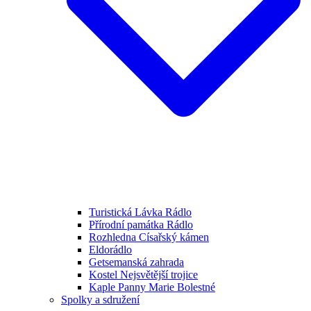
Turistická Lávka Rádlo
Přírodní památka Rádlo
Rozhledna Císařský kámen
Eldorádlo
Getsemanská zahrada
Kostel Nejsvětější trojice
Kaple Panny Marie Bolestné
Spolky a sdružení