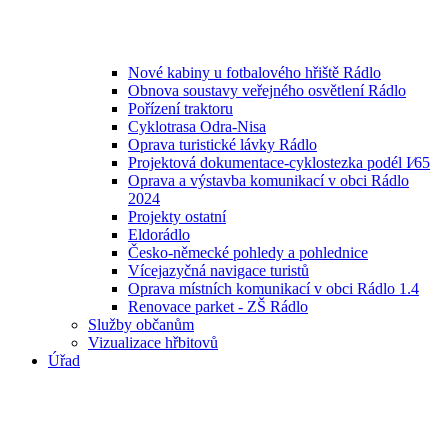
Nové kabiny u fotbalového hřiště Rádlo
Obnova soustavy veřejného osvětlení Rádlo
Pořízení traktoru
Cyklotrasa Odra-Nisa
Oprava turistické lávky Rádlo
Projektová dokumentace-cyklostezka podél I⁄65
Oprava a výstavba komunikací v obci Rádlo
2024
Projekty ostatní
Eldorádlo
Česko-německé pohledy a pohlednice
Vícejazyčná navigace turistů
Oprava místních komunikací v obci Rádlo 1.4
Renovace parket - ZŠ Rádlo
Služby občanům
Vizualizace hřbitovů
Úřad