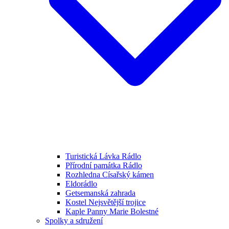
Turistická Lávka Rádlo
Přírodní památka Rádlo
Rozhledna Císařský kámen
Eldorádlo
Getsemanská zahrada
Kostel Nejsvětější trojice
Kaple Panny Marie Bolestné
Spolky a sdružení