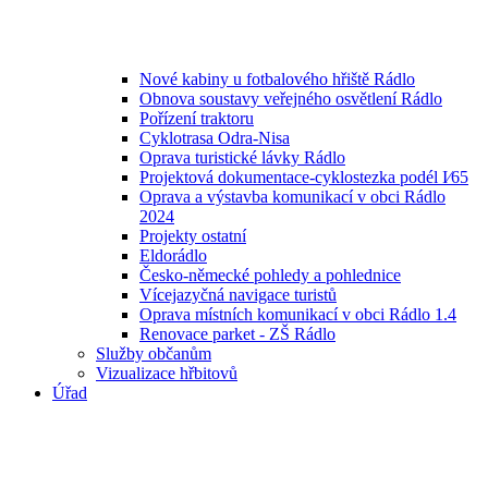
Nové kabiny u fotbalového hřiště Rádlo
Obnova soustavy veřejného osvětlení Rádlo
Pořízení traktoru
Cyklotrasa Odra-Nisa
Oprava turistické lávky Rádlo
Projektová dokumentace-cyklostezka podél I⁄65
Oprava a výstavba komunikací v obci Rádlo
2024
Projekty ostatní
Eldorádlo
Česko-německé pohledy a pohlednice
Vícejazyčná navigace turistů
Oprava místních komunikací v obci Rádlo 1.4
Renovace parket - ZŠ Rádlo
Služby občanům
Vizualizace hřbitovů
Úřad