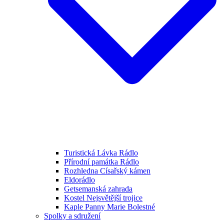
Turistická Lávka Rádlo
Přírodní památka Rádlo
Rozhledna Císařský kámen
Eldorádlo
Getsemanská zahrada
Kostel Nejsvětější trojice
Kaple Panny Marie Bolestné
Spolky a sdružení