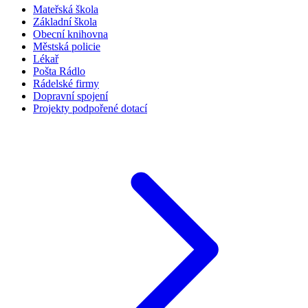
Mateřská škola
Základní škola
Obecní knihovna
Městská policie
Lékař
Pošta Rádlo
Rádelské firmy
Dopravní spojení
Projekty podpořené dotací