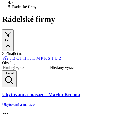
/
Rádelské firmy
Rádelské firmy
Filtr
Začínající na
Vše
#
B
Č
F
H
I
J
K
M
P
R
S
T
U
Z
Obsahuje
Hledaný výraz
Hledat
Ubytování a masáže - Martin Křelina
Ubytování a masáže